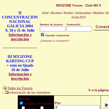
MX5ZONE Forum - Club MX-5
II
Home
|
Mis datos
|
Registro
|
Temas activos
|
Miembros
|
Bu
CONCENTRACIÓN
Ayuda (FAQ)
NACIONAL
Nombre de usuario:
Contraseña:
GALICIA 2004
9, 10 y 11 de Julio
Información e
Guardar contraseña
inscripción
¿Olvidaste tu contraseña?
III MX5ZONE
KARTING CUP
+ ruta en Quads
10 de Julio
Información e
inscripción
Todos los Forums
Ir a la página
Información de los miembros
Buscar:
Por:
Nombres de usuario
Nombre