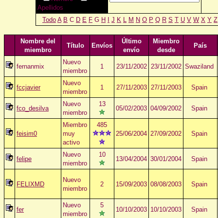
Apellidos
Todo
A
B
C
D
E
F
G
H
I
J
K
L
M
N
O
P
Q
R
S
T
U
V
W
X
Y
Z
Nombre del
Último
Miembro
Título
Envíos
País
miembro
envío
desde
Nuevo
fernanmix
1
23/11/2002
23/11/2002
Swaziland
miembro
Nuevo
fccjavier
1
27/11/2003
27/11/2003
Spain
miembro
Nuevo
13
fco_desilva
05/02/2003
04/09/2002
Spain
miembro
Miembro
485
feisim0
muy
25/06/2004
27/09/2002
Spain
activo
Nuevo
10
felipe
13/04/2004
30/01/2004
Spain
miembro
Nuevo
FELIXMD
2
15/09/2003
08/08/2003
Spain
miembro
Nuevo
5
fer
10/10/2003
10/10/2003
Spain
miembro