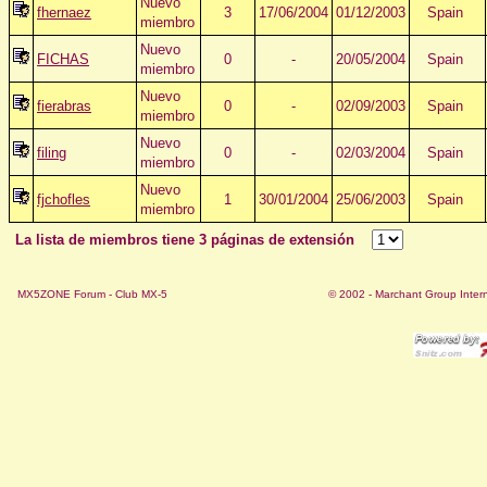
Nuevo
fhernaez
3
17/06/2004
01/12/2003
Spain
miembro
Nuevo
FICHAS
0
-
20/05/2004
Spain
miembro
Nuevo
fierabras
0
-
02/09/2003
Spain
miembro
Nuevo
filing
0
-
02/03/2004
Spain
miembro
Nuevo
fjchofles
1
30/01/2004
25/06/2003
Spain
miembro
La lista de miembros tiene 3 páginas de extensión
MX5ZONE Forum - Club MX-5
© 2002 - Marchant Group Intern