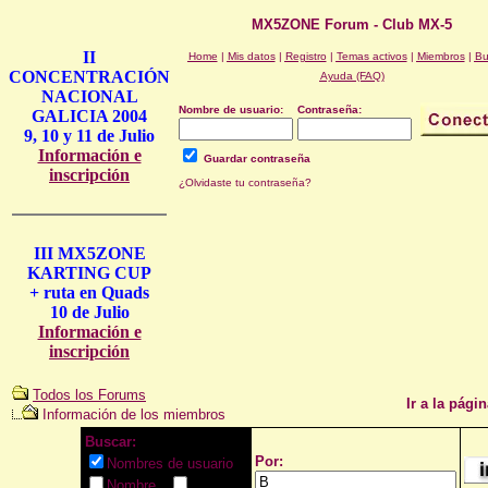
MX5ZONE Forum - Club MX-5
II
Home
|
Mis datos
|
Registro
|
Temas activos
|
Miembros
|
Bu
CONCENTRACIÓN
Ayuda (FAQ)
NACIONAL
Nombre de usuario:
Contraseña:
GALICIA 2004
9, 10 y 11 de Julio
Información e
Guardar contraseña
inscripción
¿Olvidaste tu contraseña?
III MX5ZONE
KARTING CUP
+ ruta en Quads
10 de Julio
Información e
inscripción
Todos los Forums
Ir a la págin
Información de los miembros
Buscar:
Por:
Nombres de usuario
Nombre