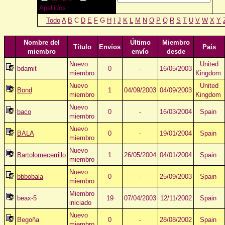
Apellidos
Todo
A
B
C
D
E
F
G
H
I
J
K
L
M
N
O
P
Q
R
S
T
U
V
W
X
Y
Nombre del
Último
Miembro
Título
Envíos
País
miembro
envío
desde
Nuevo
United
bdamit
0
-
16/05/2003
miembro
Kingdom
Nuevo
United
Bond
1
04/09/2003
04/09/2003
miembro
Kingdom
Nuevo
baco
0
-
16/03/2004
Spain
miembro
Nuevo
BALA
0
-
19/01/2004
Spain
miembro
Nuevo
Bartolomecerrillo
1
26/05/2004
04/01/2004
Spain
miembro
Nuevo
bbbobala
0
-
25/09/2003
Spain
miembro
Miembro
beax-5
19
07/04/2003
12/11/2002
Spain
iniciado
Nuevo
Begoña
0
-
28/08/2002
Spain
miembro