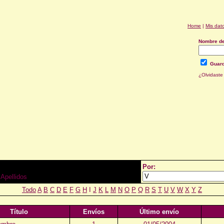
Home
|
Mis dat
Nombre de
Guard
¿Olvidaste
Por:
Apellidos
Todo
A
B
C
D
E
F
G
H
I
J
K
L
M
N
O
P
Q
R
S
T
U
V
W
X
Y
Z
Título
Envíos
Último envío