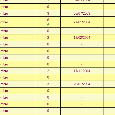
embro
1
01/05/2004
embro
0
-
embro
3
09/07/2003
6
embro
27/01/2004
embro
0
-
embro
2
12/02/2004
embro
0
-
embro
0
-
embro
0
-
embro
0
-
embro
2
17/11/2003
embro
0
-
embro
3
20/01/2004
embro
0
-
embro
0
-
embro
0
-
embro
0
-