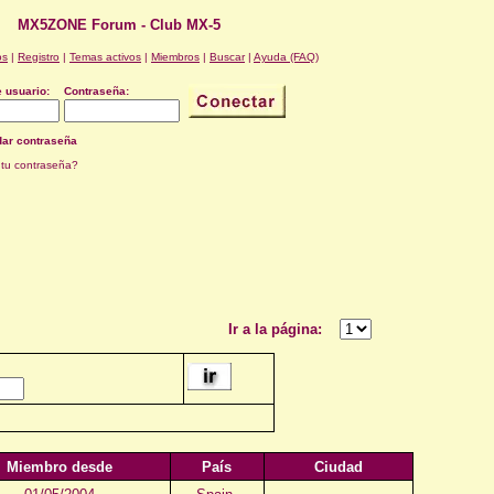
MX5ZONE Forum - Club MX-5
os
|
Registro
|
Temas activos
|
Miembros
|
Buscar
|
Ayuda (FAQ)
 usuario:
Contraseña:
ar contraseña
 tu contraseña?
Ir a la página:
Miembro desde
País
Ciudad