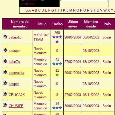
Apellidos
Todo
A
B
C
D
E
F
G
H
I
J
K
L
M
N
O
P
Q
R
S
T
U
V
W
X
Y
Nombre del
Último
Miembro
Título
Envíos
País
miembro
envío
desde
260
MX5ZONE
cabrio10
28/06/2004
30/04/2002
Spain
TEAM
Nuevo
caasper
0
-
25/10/2003
miembro
Miembro
41
cabeZa
27/02/2004
15/12/2002
Spain
conocido
Nuevo
11
caperucita
20/01/2004
06/10/2003
Spain
miembro
Nuevo
casper
0
-
25/10/2003
miembro
Nuevo
CELICA2K
3
27/02/2003
08/11/2002
Spain
miembro
Miembro
34
CHUSIFE
30/06/2004
02/06/2004
Spain
conocido
Miembro
55