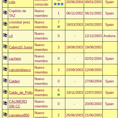
colo
20/06/2004
09/01/2003
Spain
conocido
Copiloto de
Nuevo
1
06/11/2002
06/11/2002
Spain
TAZ
miembro
cristobal jerez
Nuevo
7
19/03/2003
24/02/2003
Spain
suarez
miembro
Nuevo
c4
0
-
12/12/2003
Andorra
miembro
Nuevo
Cabrio10 Junior
3
19/08/2003
19/08/2003
miembro
Nuevo
cachero
0
-
02/01/2004
Spain
miembro
Nuevo
calcetinblanco
3
23/09/2003
12/08/2003
miembro
Nuevo
Calderí
0
-
27/06/2004
Spain
miembro
Nuevo
6
Caldo_de_Pollo
19/11/2003
22/07/2003
Spain
miembro
CALIMERO
Nuevo
0
-
20/05/2003
Spain
206 CC
miembro
Nuevo
camaleon850
2
25/06/2003
21/06/2003
miembro