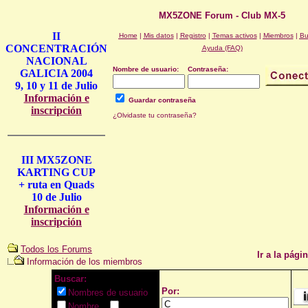
MX5ZONE Forum - Club MX-5
II
Home
|
Mis datos
|
Registro
|
Temas activos
|
Miembros
|
Bu
CONCENTRACIÓN
Ayuda (FAQ)
NACIONAL
Nombre de usuario:
Contraseña:
GALICIA 2004
9, 10 y 11 de Julio
Información e
Guardar contraseña
inscripción
¿Olvidaste tu contraseña?
III MX5ZONE
KARTING CUP
+ ruta en Quads
10 de Julio
Información e
inscripción
Todos los Forums
Ir a la págin
Información de los miembros
Buscar:
Por:
Nombres de usuario
Nombre