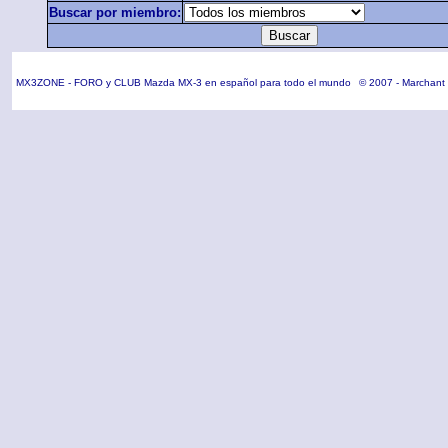
Buscar por miembro:
MX3ZONE - FORO y CLUB Mazda MX-3 en español para todo el mundo
© 2007 - Marchant 