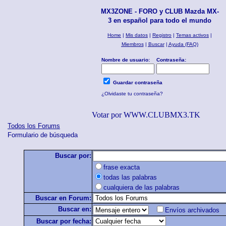
MX3ZONE - FORO y CLUB Mazda MX-
3 en español para todo el mundo
Home
|
Mis datos
|
Registro
|
Temas activos
|
Miembros
|
Buscar
|
Ayuda (FAQ)
Nombre de usuario:
Contraseña:
Guardar contraseña
¿Olvidaste tu contraseña?
Votar por WWW.CLUBMX3.TK
Todos los Forums
Formulario de búsqueda
Buscar por:
frase exacta
todas las palabras
cualquiera de las palabras
Buscar en Forum:
Buscar en:
Envíos archivados
Buscar por fecha: