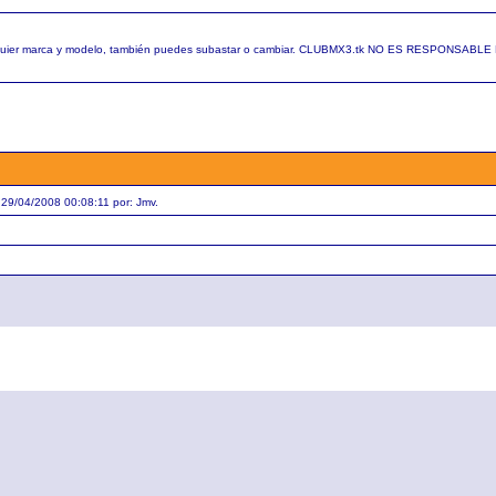
cualquier marca y modelo, también puedes subastar o cambiar. CLUBMX3.tk NO ES RESPONSABL
l 29/04/2008 00:08:11 por: Jmv.