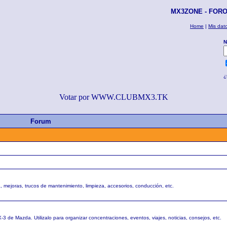
MX3ZONE - FORO 
Home
|
Mis dat
N
¿
Votar por WWW.CLUBMX3.TK
Forum
, mejoras, trucos de mantenimiento, limpieza, accesorios, conducción, etc.
3 de Mazda. Utilizalo para organizar concentraciones, eventos, viajes, noticias, consejos, etc.