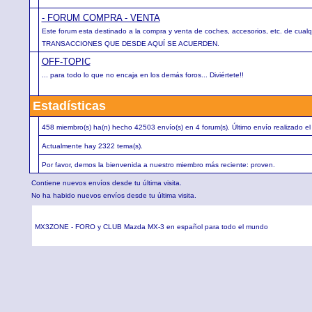
- FORUM COMPRA - VENTA
Este forum esta destinado a la compra y venta de coches, accesorios, etc. de 
TRANSACCIONES QUE DESDE AQUÍ SE ACUERDEN.
OFF-TOPIC
... para todo lo que no encaja en los demás foros... Diviértete!!
Estadísticas
458 miembro(s) ha(n) hecho 42503 envío(s) en 4 forum(s). Último envío realizado e
Actualmente hay 2322 tema(s).
Por favor, demos la bienvenida a nuestro miembro más reciente: proven.
Contiene nuevos envíos desde tu última visita.
No ha habido nuevos envíos desde tu última visita.
MX3ZONE - FORO y CLUB Mazda MX-3 en español para todo el mundo