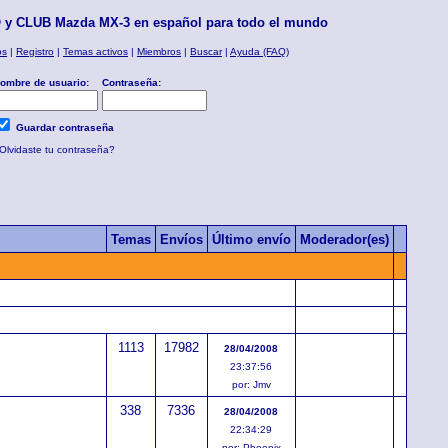
y CLUB Mazda MX-3 en español para todo el mundo
os
|
Registro
|
Temas activos
|
Miembros
|
Buscar
|
Ayuda (FAQ)
ombre de usuario:
Contraseña:
Guardar contraseña
Olvidaste tu contraseña?
Temas
Envíos
Último envío
Moderador(es)
1113
17982
28/04/2008
23:37:56
por: Jmv
338
7336
28/04/2008
22:34:29
por: Phoenix