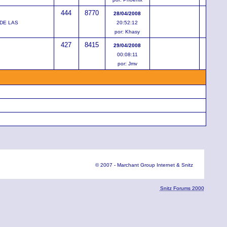
444
8770
28/04/2008
E DE LAS
20:52:12
por: Khasy
427
8415
29/04/2008
00:08:11
por: Jmv
© 2007 - Marchant Group Internet & Snitz
Snitz Forums 2000