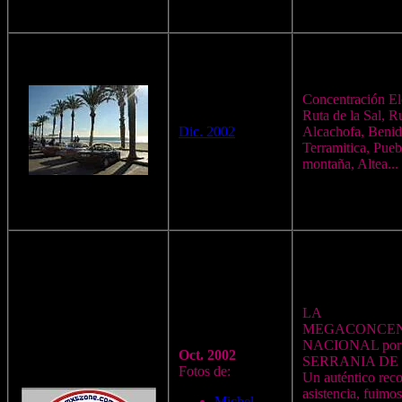
Concentración El
Ruta de la Sal, Ru
Dic. 2002
Alcachofa, Beni
Terramitica, Pueb
montaña, Altea...
LA
MEGACONCE
NACIONAL por 
Oct. 2002
SERRANIA DE
Fotos de:
Un auténtico rec
asistencia, fuimo
Michel