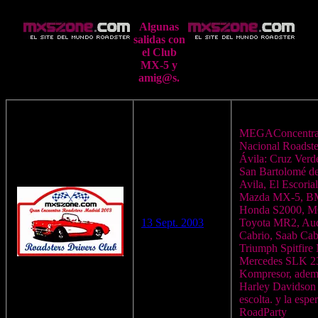
Algunas
salidas con
el Club
MX-5 y
amig@s.
MEGAConcentra
Nacional Roadste
Ávila: Cruz Verd
San Bartolomé de
Avila, El Escorial
Mazda MX-5, B
Honda S2000, M
13 Sept. 2003
Toyota MR2, Au
Cabrio, Saab Cab
Triumph Spitfire
Mercedes SLK 2
Kompresor, adem
Harley Davidson 
escolta. y la espe
RoadParty