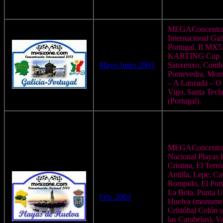
MEGAConcentra
Internacional Gali
Portugal. II M
KARTING Cup. 
Mayo Junio 2003
Sanxenxo, Comba
Pontevedra, Mont
– A Lanzada – O
Vigo, Santa Tecl
(Portugal).
MEGAConcentra
Nacional Playas H
Cristina, El Terr
Antilla, Lepe, Ca
Rompido, El Porti
La Bota, Punta U
Feb. 2003
Huelva (monume
Cristóbal Colón 
las Carabelas), V