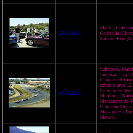
Madrid, Colmenar
26-05-2001
Cerdecilla (Chiv
Soto del Real (Ka
Salimos de Madri
fuimos a la copa
Circuito del
Jar
subimos unos 12 
Cabrera, Valdem
06-05-2001
Miraflores (
Kart
Manzanares del R
Colmenar Viejo,
Manzanares, Torr
Madrid.