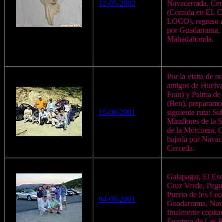
12-05-2002
Navacerrada, Cer
(Comida en EL
LOCO), regreso 
por Guadarrama, 
Mahadahonda.
Por la visita de n
amigos de Huelv
Fran) y Palma d
(Ben), preparamo
15-09-2001
siguiente ruta: S
Miraflores de la S
de la Morcuera, 
bajada por Navac
Cerceda.
Galapagar, El Esc
Cruz Verde, Pegu
Puerto de los Leo
04-08-2001
Guadarrama, Nav
finalmente copita
Frontera de Las 