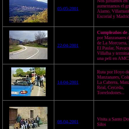
Nos juntamos en
aumentamos el gr
05-05-2001
Alamo, Villamanti
Escorial y Madri
Cumpleaños de 
por Manzanares d
de La Morcuera, 
22-04-2001
El Paular, Navace
Villalba y termi
una peli en AMC2
Ruta por Hoyo d
Manzanares, Col
14-04-2001
La Cabrera, Man
Real, Cerceda,
Torrelodones...
Visita a Santo D
08-04-2001
Silos