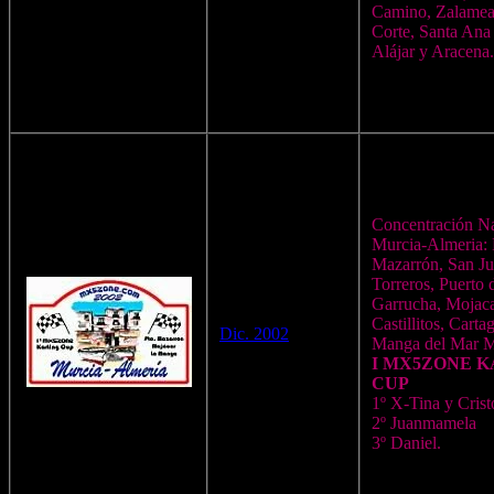
Camino, Zalamea 
Corte, Santa Ana 
Alájar y Aracena.
Concentración N
Murcia-Almeria: 
Mazarrón, San Ju
Torreros, Puerto 
Garrucha, Mojaca
Castillitos, Carta
Dic. 2002
Manga del Mar M
I MX5ZONE K
CUP
1º X-Tina y Crist
2º Juanmamela
3º Daniel.