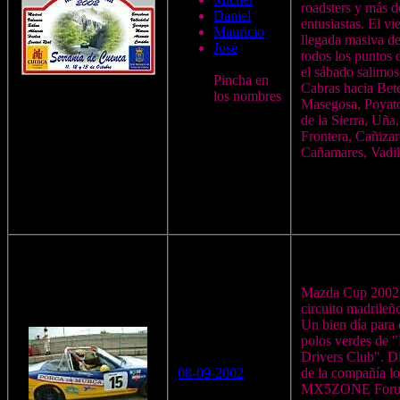
roadsters y más d
Daniel
entusiastas. El vi
Mauricio
llegada masiva d
José
todos los puntos 
el sábado salimos
Pincha en
Cabras hacia Bete
los nombres
Masegosa, Poyato
de la Sierra, Uña
Frontera, Cañizar
Cañamares, Vadill
Mazda Cup 2002 
circuito madrileñ
Un bien día para 
polos verdes de 
Drivers Club". D
08-09-2002
de la compañía l
MX5ZONE Foru