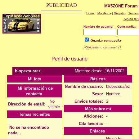
PUBLICIDAD
MX5ZONE Forum -
Home
|
Mis datos
|
Registro
|
Temas 
Ayuda (FA
Nombre de usuario:
Contraseña:
Guardar contraseña
¿Olvidaste tu contraseña?
Perfil de usuario
blopezsuarez
Miembro desde: 16/11/2002
Mi foto
Básicos
Nombre de usuario:
blopezsuarez
Mi información de
contacto
Sexo:
Hombre
No
Envíos totales:
2
Dirección de email:
visible
Más sobre mi
Temas recientes
Aficiones:
-
Cita favorita:
-
No se ha encontrado
Enlaces
nada...
No se ha