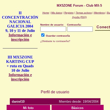
MX5ZONE Forum - Club MX-5
II
Home
|
Mis datos
|
Registro
|
Temas activos
|
Miembros
|
Bu
CONCENTRACIÓN
Ayuda (FAQ)
NACIONAL
Nombre de usuario:
Contraseña:
GALICIA 2004
9, 10 y 11 de Julio
Información e
Guardar contraseña
inscripción
¿Olvidaste tu contraseña?
III MX5ZONE
KARTING CUP
+ ruta en Quads
10 de Julio
Información e
inscripción
Perfil de usuario
daniel10
Miembro desde: 19/04/2004
Mi foto
Básicos