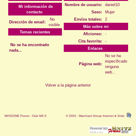
Nombre de usuario:
daniel10
Mi información de
contacto
Sexo:
Mujer
No
Envíos totales:
2
Dirección de email:
visible
Más sobre mi
Temas recientes
Aficiones:
-
Cita favorita:
-
No se ha encontrado
Enlaces
nada...
No se ha
especificado
Página web:
ninguna
web...
Volver a la página anterior
MX5ZONE Forum - Club MX-5
© 2002 - Marchant Group Internet & Snitz