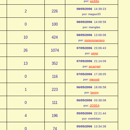
por:
pedrito
08/05/2006
14:39:23
2
226
por: magax33
08/05/2006
14:08:58
0
100
por: manglas
08/05/2006
13:06:06
10
424
por:
moteromantero
07/05/2006
23:06:43
26
1074
por:
pimpi
07/05/2006
21:14:09
13
352
por:
arcangel
07/05/2006
17:28:05
0
116
por:
miesvdr
06/05/2006
18:06:58
1
223
por:
bermy
06/05/2006
03:38:08
0
111
por:
JOSEA
05/05/2006
22:21:44
4
196
por: estebitan
05/05/2006
13:34:38
0
74